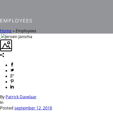
EMPLOYEES
Home
»
Employees
By
Patrick Davelaar
In
Posted
september 12, 2018