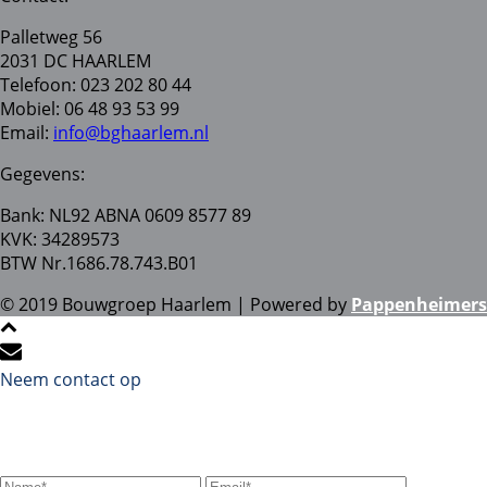
Palletweg 56
2031 DC HAARLEM
Telefoon: 023 202 80 44
Mobiel: 06 48 93 53 99
Email:
info@bghaarlem.nl
Gegevens:
Bank: NL92 ABNA 0609 8577 89
KVK: 34289573
BTW Nr.1686.78.743.B01
© 2019 Bouwgroep Haarlem | Powered by
Pappenheimers
Neem contact op
Stuur ons een e-mail en we komen zo snel mogelijk bij u
terug!