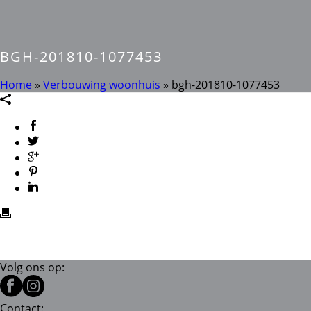
BGH-201810-1077453
Home
»
Verbouwing woonhuis
»
bgh-201810-1077453
Volg ons op:
Contact: